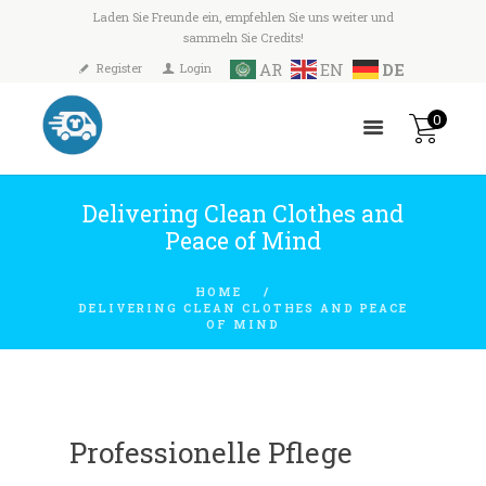
Laden Sie Freunde ein, empfehlen Sie uns weiter und
sammeln Sie Credits!
AR
EN
DE
Register
Login
0
Delivering Clean Clothes and
Peace of Mind
HOME
DELIVERING CLEAN CLOTHES AND PEACE
OF MIND
Professionelle Pflege