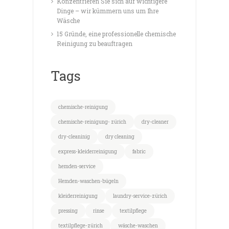
Konzentrieren Sie sich auf wichtigere
Dinge – wir kümmern uns um Ihre
Wäsche
15 Gründe, eine professionelle chemische
Reinigung zu beauftragen
Tags
chemische-reinigung
chemische-reinigung- zürich
dry-cleaner
dry-cleaninig
dry cleaning
express-kleiderreinigung
fabric
hemden-service
Hemden-waschen-bügeln
kleiderreinigung
laundry-service-zürich
pressing
rinse
textilpflege
textilpflege-zürich
wäsche-waschen