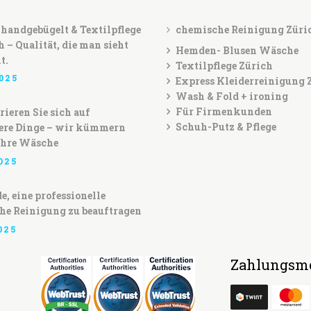
handgebügelt & Textilpflege
chemische Reinigung Züri
h – Qualität, die man sieht
Hemden- Blusen Wäsche
t.
Textilpflege Zürich
025
Express Kleiderreinigung 
Wash & Fold + ironing
Für Firmenkunden
ieren Sie sich auf
Schuh-Putz & Pflege
ere Dinge – wir kümmern
Ihre Wäsche
025
e, eine professionelle
he Reinigung zu beauftragen
025
Zahlungsmö