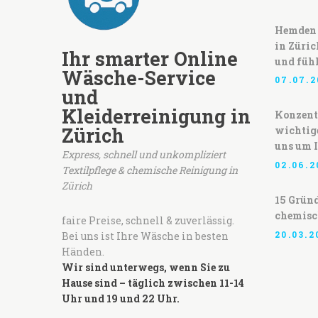
Hemden 
in Züric
Ihr smarter Online
und fühl
Wäsche-Service
07.07.2
und
Kleiderreinigung in
Konzentr
Zürich
wichtig
uns um 
Express, schnell und unkompliziert
02.06.2
Textilpflege & chemische Reinigung in
Zürich
15 Gründ
chemisc
faire Preise, schnell & zuverlässig.
20.03.2
Bei uns ist Ihre Wäsche in besten
Händen.
Wir sind unterwegs, wenn Sie zu
Hause sind – täglich zwischen 11-14
Uhr und 19 und 22 Uhr.