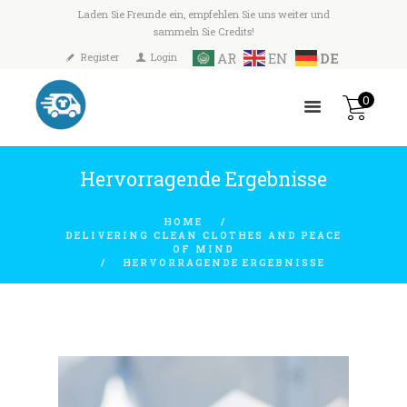
Laden Sie Freunde ein, empfehlen Sie uns weiter und
sammeln Sie Credits!
AR
EN
DE
Register
Login
0
Hervorragende Ergebnisse
HOME
DELIVERING CLEAN CLOTHES AND PEACE
OF MIND
HERVORRAGENDE ERGEBNISSE