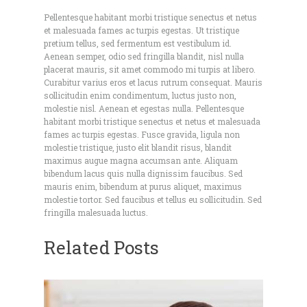
Pellentesque habitant morbi tristique senectus et netus
et malesuada fames ac turpis egestas. Ut tristique
pretium tellus, sed fermentum est vestibulum id.
Aenean semper, odio sed fringilla blandit, nisl nulla
placerat mauris, sit amet commodo mi turpis at libero.
Curabitur varius eros et lacus rutrum consequat. Mauris
sollicitudin enim condimentum, luctus justo non,
molestie nisl. Aenean et egestas nulla. Pellentesque
habitant morbi tristique senectus et netus et malesuada
fames ac turpis egestas. Fusce gravida, ligula non
molestie tristique, justo elit blandit risus, blandit
maximus augue magna accumsan ante. Aliquam
bibendum lacus quis nulla dignissim faucibus. Sed
mauris enim, bibendum at purus aliquet, maximus
molestie tortor. Sed faucibus et tellus eu sollicitudin. Sed
fringilla malesuada luctus.
Related Posts