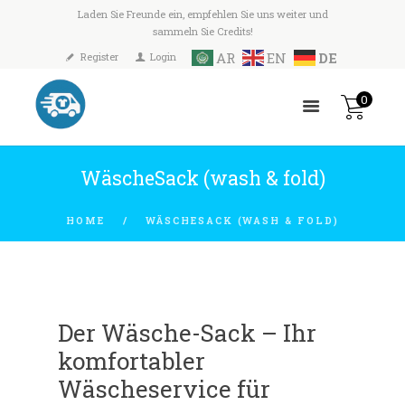
Laden Sie Freunde ein, empfehlen Sie uns weiter und
sammeln Sie Credits!
AR
EN
DE
Register
Login
0
WäscheSack (wash & fold)
HOME
WÄSCHESACK (WASH & FOLD)
Der Wäsche-Sack – Ihr
komfortabler
Wäscheservice für