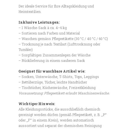
Der ideale Service für Ihre Alltagskleidung und
Heimtextilien.
Inklusive Leistungen:
– 1 Wäsche-Sack à ca. 4–6 kg
– Sortieren nach Farben und Material
– Waschen gemäss Pflegeetikette (30 °C / 40 °C / 60 °C)
– Trocknung je nach Textilart (Lufttrocknung oder
Tumbler)
– Sorgfältiges Zusammenlegen der Wäsche
– Rücklieferung in einem sauberen Sack
Geeignet für waschbare Artikel wie:
– Socken, Unterwäsche, T-Shirts, Tops, Leggings
– Bettüberzüge, Tücher, leichte Handtücher
– Tischtücher, Küchenwäsche, Freizeitkleidung
Voraussetzung: Pflegeetikett erlaubt Maschinenwäsche.
Wichtiger Hinweis:
Alle Kleidungsstücke, die ausschließlich chemisch
gereinigt werden dürfen (gemäß Pflegeetikett, z. B. „P“
oder „F“ in einem Kreis), werden automatisch
aussortiert und separat der chemischen Reinigung