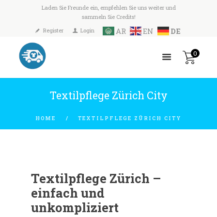
Laden Sie Freunde ein, empfehlen Sie uns weiter und
sammeln Sie Credits!
AR
EN
DE
Register
Login
0
Textilpflege Zürich City
HOME
TEXTILPFLEGE ZÜRICH CITY
Textilpflege Zürich –
einfach und
unkompliziert