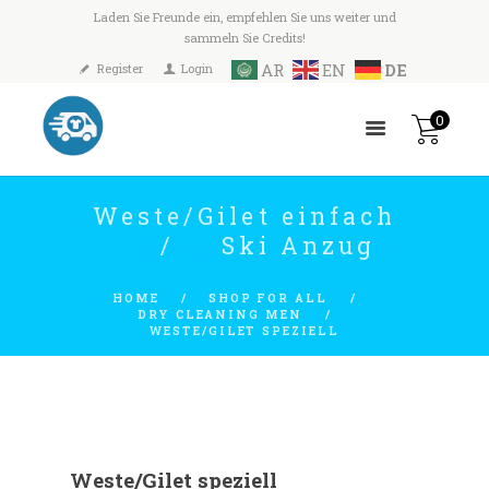
Laden Sie Freunde ein, empfehlen Sie uns weiter und
sammeln Sie Credits!
AR
EN
DE
Register
Login
0
Weste/Gilet einfach
Ski Anzug
HOME
SHOP FOR ALL
DRY CLEANING MEN
WESTE/GILET SPEZIELL
Weste/Gilet speziell