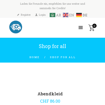
Laden Sie Freunde ein, empfehlen Sie uns weiter und
sammeln Sie Credits!
AR
EN
DE
Register
Login
0
Shop for all
HOME
SHOP FOR ALL
Abendkleid
CHF
86.00