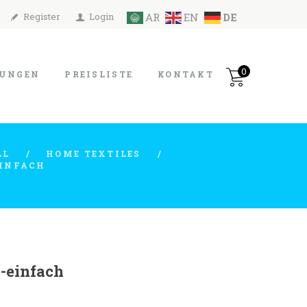
Register
Login
AR
EN
DE
0
TUNGEN
PREISLISTE
KONTAKT
LL
HOME TEXTILES
INFACH
-einfach