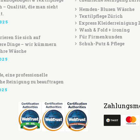
h – Qualität, die man sieht
Hemden- Blusen Wäsche
t.
Textilpflege Zürich
025
Express Kleiderreinigung 
Wash & Fold + ironing
Für Firmenkunden
ieren Sie sich auf
Schuh-Putz & Pflege
ere Dinge – wir kümmern
Ihre Wäsche
025
e, eine professionelle
he Reinigung zu beauftragen
025
Zahlungsmö