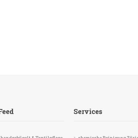
Feed
Services
handgebügelt & Textilpflege
chemische Reinigung Züri