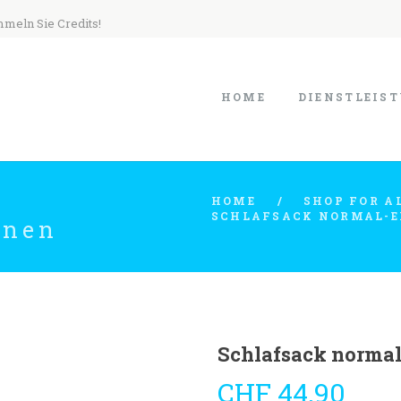
mmeln Sie Credits!
HOME
DIENSTLEIS
HOME
SHOP FOR A
SCHLAFSACK NORMAL-E
unen
Schlafsack normal
CHF
44.90