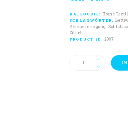
Home Textil
KATEGORIE:
Bettw
SCHLAGWÖRTER:
Kleiderreinigung
Schlafsa
,
Zürich
2007
PRODUCT ID:
Schlafsack
normal-
IN
einfach
Menge