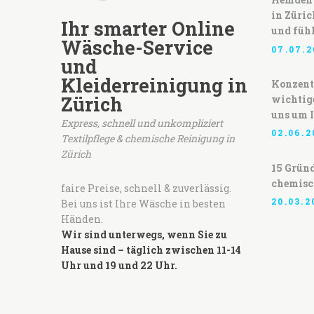
in Züric
Ihr smarter Online
und fühl
Wäsche-Service
07.07.2
und
Kleiderreinigung in
Konzentr
Zürich
wichtig
uns um 
Express, schnell und unkompliziert
02.06.2
Textilpflege & chemische Reinigung in
Zürich
15 Gründ
chemisc
faire Preise, schnell & zuverlässig.
20.03.2
Bei uns ist Ihre Wäsche in besten
Händen.
Wir sind unterwegs, wenn Sie zu
Hause sind – täglich zwischen 11-14
Uhr und 19 und 22 Uhr.