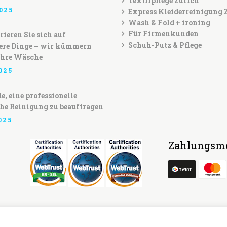
Textilpflege Zürich
025
Express Kleiderreinigung 
Wash & Fold + ironing
Für Firmenkunden
ieren Sie sich auf
Schuh-Putz & Pflege
ere Dinge – wir kümmern
Ihre Wäsche
025
e, eine professionelle
he Reinigung zu beauftragen
025
Zahlungsmö