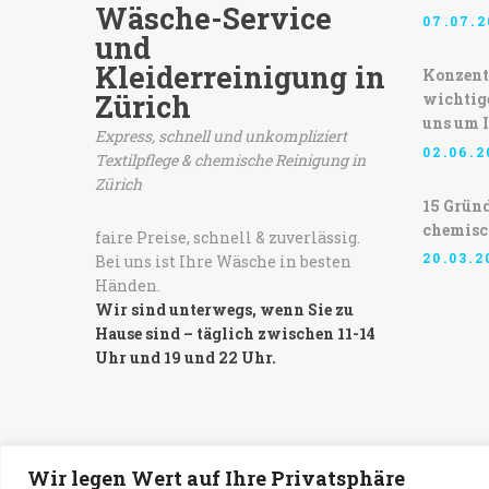
Wäsche-Service
07.07.2
und
Kleiderreinigung in
Konzentr
Zürich
wichtig
uns um 
Express, schnell und unkompliziert
02.06.2
Textilpflege & chemische Reinigung in
Zürich
15 Gründ
chemisc
faire Preise, schnell & zuverlässig.
20.03.2
Bei uns ist Ihre Wäsche in besten
Händen.
Wir sind unterwegs, wenn Sie zu
Hause sind – täglich zwischen 11-14
Uhr und 19 und 22 Uhr.
Wir legen Wert auf Ihre Privatsphäre