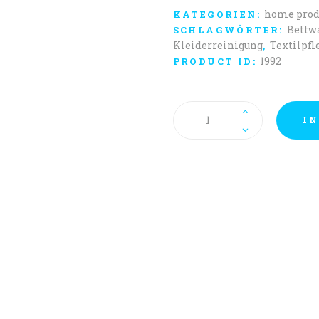
war:
CHF 
home prod
KATEGORIEN:
Bettw
SCHLAGWÖRTER:
Kleiderreinigung
Textilpfl
,
1992
PRODUCT ID:
Duvet
single,
IN
160x210
Menge