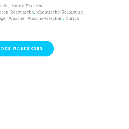
ist:
65.00
CHF 50.00.
ucts
Home Textiles
,
aren. Bettwäsche
chemische-Reinigung
,
,
ege
Wäsche
Wäsche-waschen
Zürich
,
,
,
 DEN WARENKORB