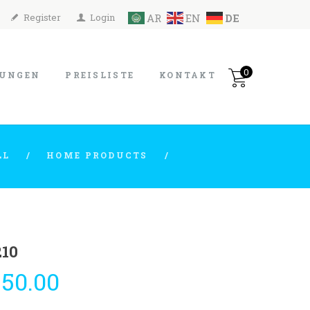
Register
Login
AR
EN
DE
0
TUNGEN
PREISLISTE
KONTAKT
LL
HOME PRODUCTS
210
50.00
rünglicher
Aktueller
Preis