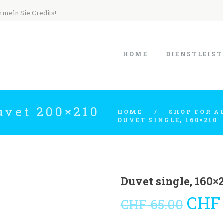
mmeln Sie Credits!
HOME
DIENSTLEIS
uvet 200×210
HOME
SHOP FOR A
DUVET SINGLE, 160×210
Duvet single, 160×
CHF
Ursp
CHF
65.00
Preis