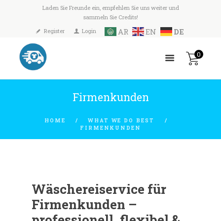
Laden Sie Freunde ein, empfehlen Sie uns weiter und
sammeln Sie Credits!
AR
EN
DE
Register
Login
0
Firmenkunden
HOME
WHAT WE DO BEST
FIRMENKUNDEN
Wäschereiservice für
Firmenkunden –
professionell, flexibel &